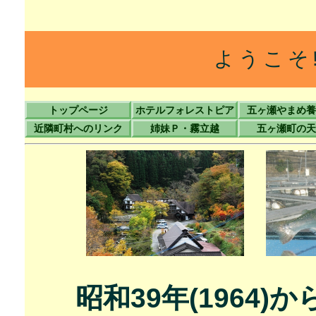
ようこそ
トップページ
ホテルフォレストピア
五ヶ瀬やまめ養
近隣町村へのリンク
姉妹Ｐ・霧立越
五ヶ瀬町の天
昭和39年(1964